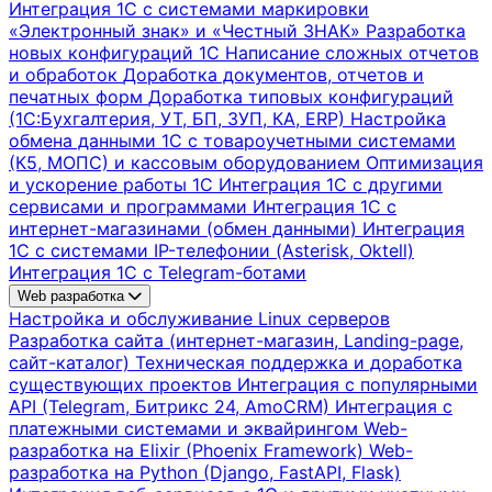
Интеграция 1С с системами маркировки
«Электронный знак» и «Честный ЗНАК»
Разработка
новых конфигураций 1С
Написание сложных отчетов
и обработок
Доработка документов, отчетов и
печатных форм
Доработка типовых конфигураций
(1С:Бухгалтерия, УТ, БП, ЗУП, КА, ERP)
Настройка
обмена данными 1С с товароучетными системами
(К5, МОПС) и кассовым оборудованием
Оптимизация
и ускорение работы 1С
Интеграция 1С с другими
сервисами и программами
Интеграция 1С с
интернет-магазинами (обмен данными)
Интеграция
1С с системами IP-телефонии (Asterisk, Oktell)
Интеграция 1С с Telegram-ботами
Web разработка
Настройка и обслуживание Linux серверов
Разработка сайта (интернет-магазин, Landing-page,
сайт-каталог)
Техническая поддержка и доработка
существующих проектов
Интеграция с популярными
API (Telegram, Битрикс 24, AmoCRM)
Интеграция с
платежными системами и эквайрингом
Web-
разработка на Elixir (Phoenix Framework)
Web-
разработка на Python (Django, FastAPI, Flask)