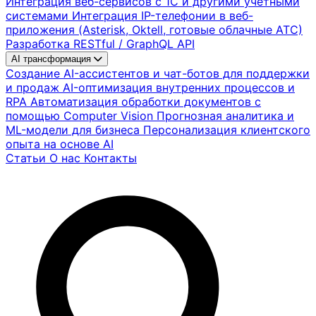
Интеграция веб-сервисов с 1С и другими учетными
системами
Интеграция IP-телефонии в веб-
приложения (Asterisk, Oktell, готовые облачные АТС)
Разработка RESTful / GraphQL API
AI трансформация
Создание AI-ассистентов и чат-ботов для поддержки
и продаж
AI-оптимизация внутренних процессов и
RPA
Автоматизация обработки документов с
помощью Computer Vision
Прогнозная аналитика и
ML-модели для бизнеса
Персонализация клиентского
опыта на основе AI
Статьи
О нас
Контакты
Найти