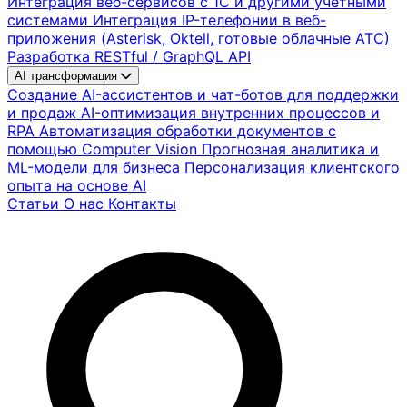
Интеграция веб-сервисов с 1С и другими учетными
системами
Интеграция IP-телефонии в веб-
приложения (Asterisk, Oktell, готовые облачные АТС)
Разработка RESTful / GraphQL API
AI трансформация
Создание AI-ассистентов и чат-ботов для поддержки
и продаж
AI-оптимизация внутренних процессов и
RPA
Автоматизация обработки документов с
помощью Computer Vision
Прогнозная аналитика и
ML-модели для бизнеса
Персонализация клиентского
опыта на основе AI
Статьи
О нас
Контакты
Найти