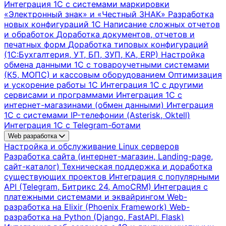
Интеграция 1С с системами маркировки
«Электронный знак» и «Честный ЗНАК»
Разработка
новых конфигураций 1С
Написание сложных отчетов
и обработок
Доработка документов, отчетов и
печатных форм
Доработка типовых конфигураций
(1С:Бухгалтерия, УТ, БП, ЗУП, КА, ERP)
Настройка
обмена данными 1С с товароучетными системами
(К5, МОПС) и кассовым оборудованием
Оптимизация
и ускорение работы 1С
Интеграция 1С с другими
сервисами и программами
Интеграция 1С с
интернет-магазинами (обмен данными)
Интеграция
1С с системами IP-телефонии (Asterisk, Oktell)
Интеграция 1С с Telegram-ботами
Web разработка
Настройка и обслуживание Linux серверов
Разработка сайта (интернет-магазин, Landing-page,
сайт-каталог)
Техническая поддержка и доработка
существующих проектов
Интеграция с популярными
API (Telegram, Битрикс 24, AmoCRM)
Интеграция с
платежными системами и эквайрингом
Web-
разработка на Elixir (Phoenix Framework)
Web-
разработка на Python (Django, FastAPI, Flask)